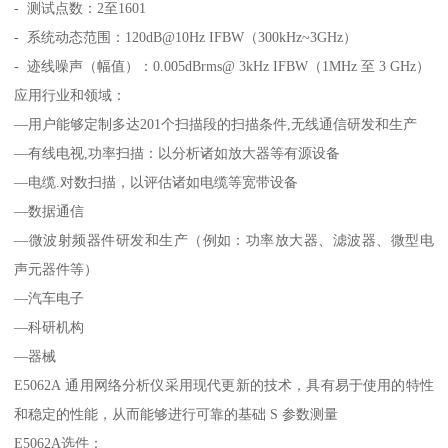
- 测试点数：2至1601
- 系统动态范围：120dB@10Hz IFBW（300kHz~3GHz）
- 迹线噪声（幅值）：0.005dBrms@ 3kHz IFBW（1MHz 至 3 GHz）
应用行业和领域：
—用户能够定制多达201个扫描段的扫描条件,无线通信研发和生产
—有线电视,功率扫描：以分析诸如放大器等有源设备
—电缆.对数扫描，以评估诸如电缆等宽带设备
—数据通信
—微波射频器件研发和生产（例如：功率放大器、滤波器、微型电
声元器件等）
—汽车电子
—科研机构
—器械
E5062A 通用网络分析仪采用现代更新的技术，具有易于使用的特性
和稳定的性能，从而能够进行可靠的基础 S 参数测量
E5062A选件：