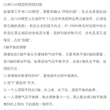
(2)有CAD模型的闭线扫描
如被测工件有CAD模型，测量前确认“闭线扫描”；先点击表面起始
点，在CAD模型上生成符号“1”(点击时表面和边界点被加亮，以便选
择正确的表面)；然后点击扫描方向点；PC DMIS将在对话框中给出
所选位置点相应的坐标及矢量；选择扫描控制方式、步长及其它选
项后，点击“创建”。
Z轴平衡的调整
测量机的Z轴平衡分为重锤和气动平衡，主要用来平衡Z轴的重量，
使Z轴的驱动平稳。如果误动气压平衡开关，会使Z轴失去平衡。处
理的方法：
1) 将测座的角度转到90°，避免操作过程中碰测头。
2) 按下“紧急停”开关。
3) 一个人用双手托住Z轴，向上推、向下拉，感觉平衡的效果。
4) 一人调整气压平衡阀，每次调整量小一点，两人配合将Z轴平衡调
整到向上和向 下的感觉一致即可。