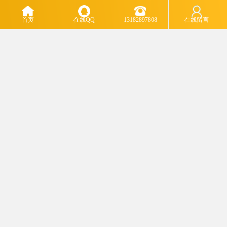
收购直流电源等等。
天馈线测试仪 (S331D S331C S331B)
首页
在线QQ
13182897808
在线留言
回收通信测试仪表
SDHPDH 网络测试仪表(ANT-20 . ANT-20SE . Agilent/HP 37717B/C)
话路特性测试仪 (PCM-4 . MS371A . PCM23)
模拟呼叫发生器 (AM2-A)