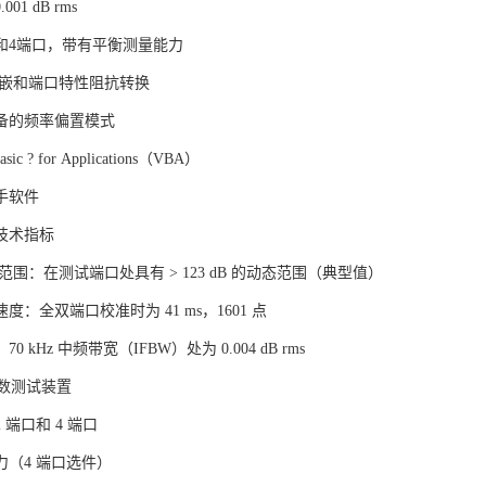
01 dB rms
3和4端口，带有平衡测量能力
反嵌和端口特性阻抗转换
备的频率偏置模式
asic ? for Applications（VBA）
手软件
技术指标
围：在测试端口处具有 > 123 dB 的动态范围（典型值）
度：全双端口校准时为 41 ms，1601 点
 kHz 中频带宽（IFBW）处为 0.004 dB rms
参数测试装置
 端口和 4 端口
力（4 端口选件）