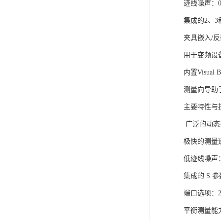
迹线噪声：0.0
集成的2、
夹具嵌入/
用于变频设
内置Visual B
测量向导助
主要特性与
广泛的动态范
极快的测量速
低迹线噪声：70
集成的 S 
端口选项：2
平衡测量能