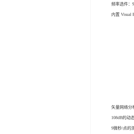
频率选件：9 k
内置 Visua
矢量网络分析
108dB的动
9微秒/点的测