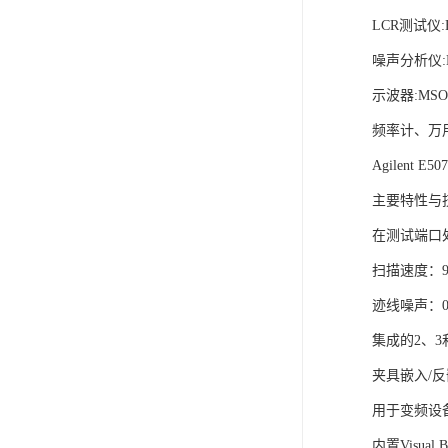
LCR测试仪:E
噪声分析仪:N
示波器:MS
频率计、万
Agilent 
主要特性与
在测试端口处
扫描速度：9
迹线噪声：0.0
集成的2、
夹具嵌入/
用于变频设
内置Visual B