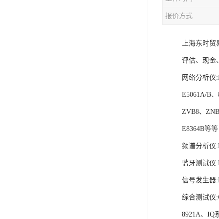
报价方式
上海东时贸易
评估、现金
网络分析仪:E5
E5061A/B、
ZVB8、ZNB
E8364B等等
频谱分析仪:N
蓝牙测试仪:MT
信号发生器:N5
综合测试仪:C
8921A、I