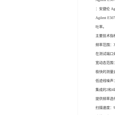
：安捷伦 Agi
Agilen
吐率。
主要技术指
频率范围：300
在测试端口处
宽动态范围：
极快的测量速
低迹线噪声：0.
集成的2和
提供频率选件：
扫描速度：9