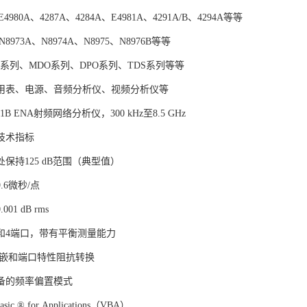
4980A、4287A、4284A、E4981A、4291A/B、4294A等等
8973A、N8974A、N8975、N8976B等等
O系列、MDO系列、DPO系列、TDS系列等等
用表、电源、音频分析仪、视频分析仪等
E5071B ENA射频网络分析仪，300 kHz至8.5 GHz
技术指标
保持125 dB范围（典型值）
.6微秒/点
01 dB rms
3和4端口，带有平衡测量能力
反嵌和端口特性阻抗转换
备的频率偏置模式
asic ® for Applications（VBA）