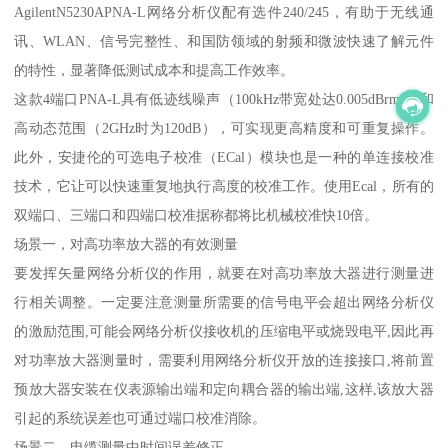
AgilentN5230APNA-L网络分析仪配有选件240/245，有助于无线通
讯、WLAN、信号完整性、和国防领域的射频和微波快速了解元件
的特性，显著降低测试成本和提高工作效率。
这款4端口PNA-L具有低迹线噪声（100kHz带宽处达0.005dBrms）和
高动态范围（2GHz时为120dB），可实现更高精度和可重复操作。
此外，安捷伦的可选电子校准（ECal）模块也是一种的单连接校准
技术，它让可以快速重复地执行高度的校准工作。使用Ecal，所有的
双端口、三端口和四端口校准据称都将比机械校准快10倍。
场景一，对高功率放大器的有效测量
要发挥矢量网络分析仪的作用，就要在对高功率放大器进行测量进
行相关调整。一定要注意测量所需要的信号电平会超出网络分析仪
的激励范围,可能会网络分析仪接收机的压缩电平或烧毁电平,因此再
对功率放大器测量时，需要利用网络分析仪开放的连接接口,将前置
预放大器安装在仪表源输出端和定向耦合器的输出端,这样,该放大器
引起的系统误差也可通过端口校准消除。
场景二，电缆测量中时间误差修正