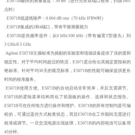
.E5071B极快的测量速度：39 ms（进行完全双端口校准，扫描1601
点时）
.E5071B低迹线噪声：0.004 dB rms（70 kHz IFBW时）
.E5071B集成的2和4端口，带有平衡测量能力
.E5071B提供频率选件：从9 kHz/100 kHz（带有偏置T型接头）到
3 GHz/8.5 GHz
Agilent E5071B主频标准为挑剔的实验室和现场设备提供了佳的度和
稳定性。对于平均时间超过的情况，E5071是台给出其稳定度指标的
铯标准。针对平均30天的规范标准，E5071B的性能可确保提供更长
时间的校准服务。
E5071B使用方便。E5071B的自动启动非常简单，并且无需调节。
E5071B的逻辑菜单结构简化了前面板的操作、选择和状态报告。
E5071B可在任何地方进行操作和维护。E5071B的所有控制均是可编
程的，可通过遥控方式检查状态，而且E5071B在工作期间无需进行
校准或调节。一旦交流电源出现故障，E5071B的内部电池可以备用
45分钟。