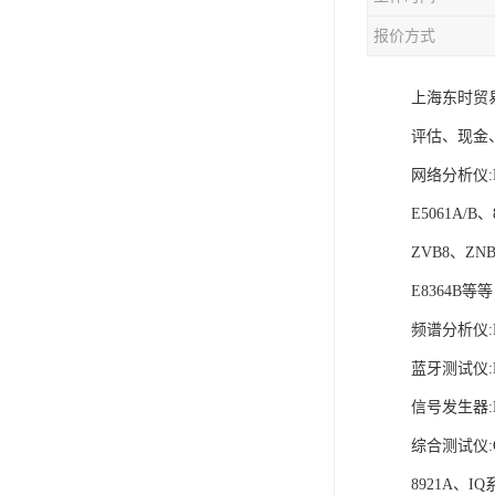
报价方式
上海东时贸易
评估、现金
网络分析仪:E5
E5061A/B、
ZVB8、ZNB
E8364B等等
频谱分析仪:N
蓝牙测试仪:MT
信号发生器:N5
综合测试仪:C
8921A、I