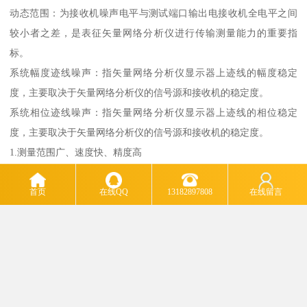
动态范围：为接收机噪声电平与测试端口输出电接收机全电平之间
较小者之差，是表征矢量网络分析仪进行传输测量能力的重要指
标。
系统幅度迹线噪声：指矢量网络分析仪显示器上迹线的幅度稳定
度，主要取决于矢量网络分析仪的信号源和接收机的稳定度。
系统相位迹线噪声：指矢量网络分析仪显示器上迹线的相位稳定
度，主要取决于矢量网络分析仪的信号源和接收机的稳定度。
1.测量范围广、速度快、精度高
网络分析仪工作频带宽，高速实时测试，采用嵌入式高速计算机技
术，的提高了网络分析仪的自动化程度和测试速度，一次扫描即可
首页
在线QQ
13182897808
在线留言
完成45MHz～40GHz全频段幅频特性测量，通过高灵敏度幅相接收机
技术以及数字信号处理技术，拓展了测试的动态范围；虽然测量的
范围和速度不断，但并不影响测量的精度，网络分析仪采用误差修
正技术，能够减小系统误差对测量结果所产生的影响，因此其拥有
非常高的测量精度。