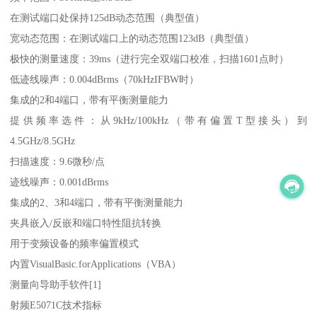
在测试端口处保持125dB动态范围（典型值）
宽动态范围：在测试端口上的动态范围123dB（典型值）
极快的测量速度：39ms（进行完全双端口校准，扫描1601点时）
低迹线噪声：0.004dBrms（70kHzIFBW时）
集成的2和4端口，带有平衡测量能力
提供频率选件：从9kHz/100kHz（带有偏置T型接头）到
4.5GHz/8.5GHz
扫描速度：9.6微秒/点
迹线噪声：0.001dBrms
集成的2、3和4端口，带有平衡测量能力
夹具嵌入/反嵌和端口特性阻抗转换
用于变频设备的频率偏置模式
内置VisualBasic.forApplications（VBA）
测量向导助手软件[1]
射频E5071C技术指标