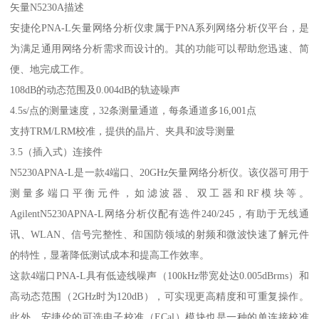
矢量N5230A描述
安捷伦PNA-L矢量网络分析仪隶属于PNA系列网络分析仪平台，是
为满足通用网络分析需求而设计的。其的功能可以帮助您迅速、简
便、地完成工作。
108dB的动态范围及0.004dB的轨迹噪声
4.5s/点的测量速度，32条测量通道，每条通道多16,001点
支持TRM/LRM校准，提供的晶片、夹具和波导测量
3.5（插入式）连接件
N5230APNA-L是一款4端口、20GHz矢量网络分析仪。该仪器可用于
测量多端口平衡元件，如滤波器、双工器和RF模块等。
AgilentN5230APNA-L网络分析仪配有选件240/245，有助于无线通
讯、WLAN、信号完整性、和国防领域的射频和微波快速了解元件
的特性，显著降低测试成本和提高工作效率。
这款4端口PNA-L具有低迹线噪声（100kHz带宽处达0.005dBrms）和
高动态范围（2GHz时为120dB），可实现更高精度和可重复操作。
此外，安捷伦的可选电子校准（ECal）模块也是一种的单连接校准