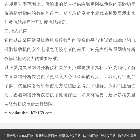
在规定功率范围上，所输出的信号提供给额定阻抗负载的实际功率
偏离指针指向的数值的误差。功率准确度变小就代表检测显示出来
的数值就越同时可信度也就越高。
五.动态范围
它的动态范围就是接收机所接收到的噪音电平与测试端口输出的电
瓶和接收机的安全电瓶之间较小者的差距，它是表征矢量网络分析
仪输出检测能力的重要标准。
以上就是矢量网络分析仪相关的五点重要技术指标，它为我们了解
矢量网络分析仪提供了更深入人心且科学的观点。让我们对它更加
了解。矢量网络分析仪使用方法也随之得到了理解。为我们正确使
用，查看网络分析仪提供了原理保证，如果有需要，建议参考矢量
网络分析仪报价进行选购。
m.yiqihuishou.b2b168.com
主营产品：X-Ray回收 蓝牙测试仪回收 频谱分析仪回收 贴片机回收 色谱仪回收 信号发生器回