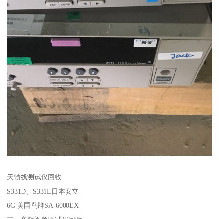
天馈线测试仪回收
S331D、S331L日本安立
6G 美国鸟牌SA-6000EX