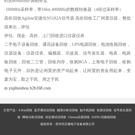
时的80MHzRF调制带宽
·100MHz采样率，带16bit,400MHz的数模转换器（4倍过采样率）
高价回收Agilent安捷伦N5182A信号源 高价回收工厂闲置仪器，整批
或单出，评估
评估、现金、高价、上门回收进口仪器仪表
二手电子设备回收、通讯设备回收，UPS电源回收，电池电瓶回收，
仪器设备：仪器仪表、编频器、示波器、信号发生器、电表，电路
板回收，回收二三管，回收内存，收购BGA，上海电子回收，收购
电子元件，目的是让闲置的资产动起来，让闲置的资金用起来，变
废为宝，取之于民、用之于民
m.yiqihuishou.b2b168.com
主营产品：X-Ray回收 蓝牙测试仪回收 频谱分析仪回收 贴片机回收 色谱仪回收 信号发生器回
收 网络分析仪回收 综合测试仪回收 Chroma仪器回收 ESPEC试验箱回收
版权所有：苏州讯芯微电子设备有限公司