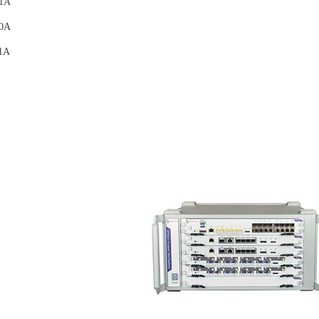
01A
10A
11A