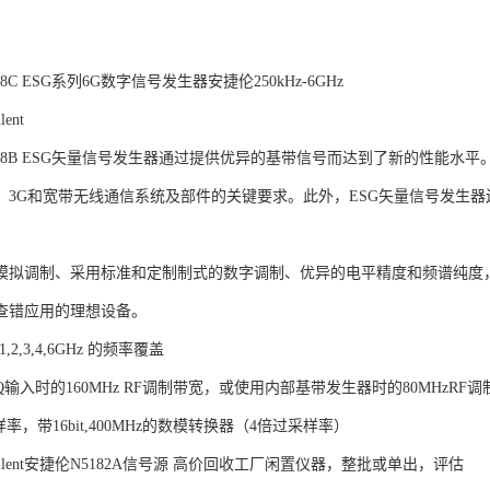
E4438C ESG系列6G数字信号发生器安捷伦250kHz-6GHz
ent
t E4438B ESG矢量信号发生器通过提供优异的基带信号而达到了新的性
5G、3G和宽带无线通信系统及部件的关键要求。此外，ESG矢量信号发生
模拟调制、采用标准和定制制式的数字调制、优异的电平精度和频谱纯度
查错应用的理想设备。
至 1,2,3,4,6GHz 的频率覆盖
/Q输入时的160MHz RF调制带宽，或使用内部基带发生器时的80MHzRF
采样率，带16bit,400MHz的数模转换器（4倍过采样率）
ilent安捷伦N5182A信号源 高价回收工厂闲置仪器，整批或单出，评估