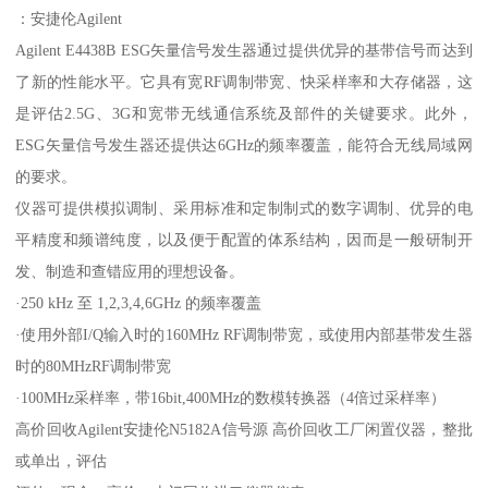
：安捷伦Agilent
Agilent E4438B ESG矢量信号发生器通过提供优异的基带信号而达到
了新的性能水平。它具有宽RF调制带宽、快采样率和大存储器，这
是评估2.5G、3G和宽带无线通信系统及部件的关键要求。此外，
ESG矢量信号发生器还提供达6GHz的频率覆盖，能符合无线局域网
的要求。
仪器可提供模拟调制、采用标准和定制制式的数字调制、优异的电
平精度和频谱纯度，以及便于配置的体系结构，因而是一般研制开
发、制造和查错应用的理想设备。
·250 kHz 至 1,2,3,4,6GHz 的频率覆盖
·使用外部I/Q输入时的160MHz RF调制带宽，或使用内部基带发生器
时的80MHzRF调制带宽
·100MHz采样率，带16bit,400MHz的数模转换器（4倍过采样率）
高价回收Agilent安捷伦N5182A信号源 高价回收工厂闲置仪器，整批
或单出，评估