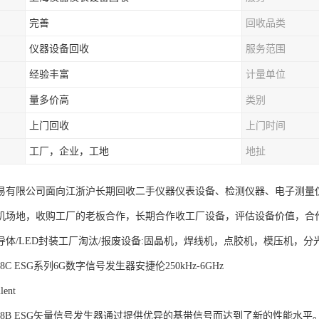
完善
回收品类
仪器设备回收
服务范围
经验丰富
计量单位
量多价高
类别
上门回收
上门时间
工厂，企业，工地
地扯
易有限公司面向江浙沪长期回收二手仪器仪表设备、检测仪器、电子测量仪器。I
机场地，收购工厂的老板合作，长期合作收工厂设备，评估设备价值，合
导体/LED封装工厂淘汰/报废设备:固晶机，焊线机，点胶机，模压机，
E4438C ESG系列6G数字信号发生器安捷伦250kHz-6GHz
ent
t E4438B ESG矢量信号发生器通过提供优异的基带信号而达到了新的性