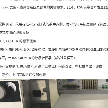
5G、3G和宽带无线通信系统及部件的关键要求。此外，ESG矢量信号发生
模拟调制、采用标准和定制制式的数字调制、优异的电平精度和频谱纯度
查错应用的理想设备。
至 1,2,3,4,6GHz 的频率覆盖
/Q输入时的160MHz RF调制带宽，或使用内部基带发生器时的80MHzRF
采样率，带16bit,400MHz的数模转换器（4倍过采样率）
ilent安捷伦N5182A信号源 高价回收工厂闲置仪器，整批或单出，评估
、高价、上门回收进口仪器仪表