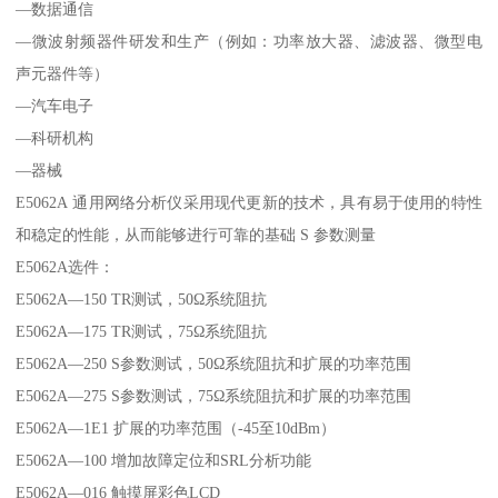
—数据通信
—微波射频器件研发和生产（例如：功率放大器、滤波器、微型电
声元器件等）
—汽车电子
—科研机构
—器械
E5062A 通用网络分析仪采用现代更新的技术，具有易于使用的特性
和稳定的性能，从而能够进行可靠的基础 S 参数测量
E5062A选件：
E5062A—150 TR测试，50Ω系统阻抗
E5062A—175 TR测试，75Ω系统阻抗
E5062A—250 S参数测试，50Ω系统阻抗和扩展的功率范围
E5062A—275 S参数测试，75Ω系统阻抗和扩展的功率范围
E5062A—1E1 扩展的功率范围（-45至10dBm）
E5062A—100 增加故障定位和SRL分析功能
E5062A—016 触摸屏彩色LCD