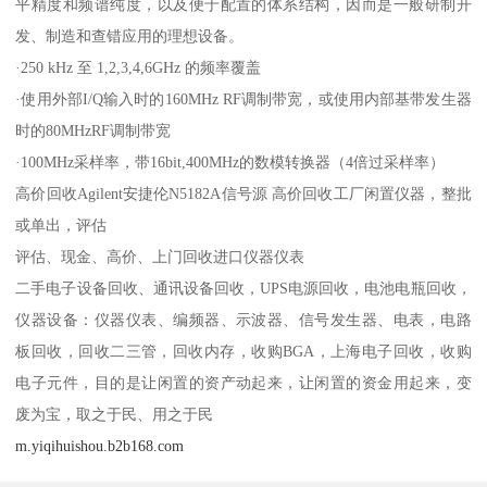
平精度和频谱纯度，以及便于配置的体系结构，因而是一般研制开
发、制造和查错应用的理想设备。
·250 kHz 至 1,2,3,4,6GHz 的频率覆盖
·使用外部I/Q输入时的160MHz RF调制带宽，或使用内部基带发生器
时的80MHzRF调制带宽
·100MHz采样率，带16bit,400MHz的数模转换器（4倍过采样率）
高价回收Agilent安捷伦N5182A信号源 高价回收工厂闲置仪器，整批
或单出，评估
评估、现金、高价、上门回收进口仪器仪表
二手电子设备回收、通讯设备回收，UPS电源回收，电池电瓶回收，
仪器设备：仪器仪表、编频器、示波器、信号发生器、电表，电路
板回收，回收二三管，回收内存，收购BGA，上海电子回收，收购
电子元件，目的是让闲置的资产动起来，让闲置的资金用起来，变
废为宝，取之于民、用之于民
m.yiqihuishou.b2b168.com