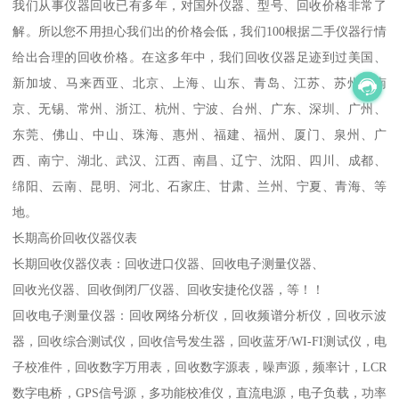
我们从事仪器回收已有多年，对国外仪器、型号、回收价格非常了
解。所以您不用担心我们出的价格会低，我们100根据二手仪器行情
给出合理的回收价格。在这多年中，我们回收仪器足迹到过美国、
新加坡、马来西亚、北京、上海、山东、青岛、江苏、苏州、南
京、无锡、常州、浙江、杭州、宁波、台州、广东、深圳、广州、
东莞、佛山、中山、珠海、惠州、福建、福州、厦门、泉州、广
西、南宁、湖北、武汉、江西、南昌、辽宁、沈阳、四川、成都、
绵阳、云南、昆明、河北、石家庄、甘肃、兰州、宁夏、青海、等
地。
长期高价回收仪器仪表
长期回收仪器仪表：回收进口仪器、回收电子测量仪器、
回收光仪器、回收倒闭厂仪器、回收安捷伦仪器，等！！
回收电子测量仪器：回收网络分析仪，回收频谱分析仪，回收示波
器，回收综合测试仪，回收信号发生器，回收蓝牙/WI-FI测试仪，电
子校准件，回收数字万用表，回收数字源表，噪声源，频率计，LCR
数字电桥，GPS信号源，多功能校准仪，直流电源，电子负载，功率