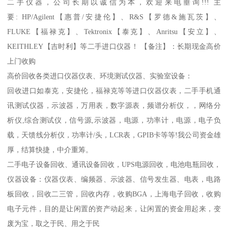
二手仪器，公司长期以诚信为本，欢迎来电垂询!!! 主
要: HP/Agilent【惠普/安捷伦】、R&S【罗德&施瓦茨】、
FLUKE【福禄克】、Tektronix【泰克】、Anritsu【安立】、
KEITHLEY【吉时利】等二手进口仪器！ 【备注】：长期现金高价
上门收购
高价回收各类进口仪器仪表、环境测试仪器、实验室设备：
回收进口如泰克，安捷伦，福禄克等等进口仪器仪表，二手手机通
讯测试仪器，示波器，万用表，数字源表，频谱分析仪，，网络分
析仪,综合测试仪，信号源,示波器，电源，功率计，电源，电子负
载，天馈线分析仪，功率计/头，LCR表，GPIB卡等等!我公司资金雄
厚，结算快捷，中介重筹。
二手电子设备回收、通讯设备回收，UPS电源回收，电池电瓶回收，
仪器设备：仪器仪表、编频器、示波器、信号发生器、电表，电路
板回收，回收二三管，回收内存，收购BGA，上海电子回收，收购
电子元件，目的是让闲置的资产动起来，让闲置的资金用起来，变
废为宝，取之于民、用之于民