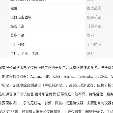
完善
回收品类
仪器设备回收
服务范围
经验丰富
计量单位
量多价高
类别
上门回收
上门时间
工厂，企业，工地
地扯
易有限公司从事电子仪器维修工作约十多年，现有维修技术多名，与全球
维修的仪器有：Agilent、HP、R＆S、Anritsu、Tektronix、FL
分析仪、无线电综合测试仪（手机综测仪）、高频LCR测试仪，阻抗分析
信电源等电子测试仪器.维修项目优势:质量保证、效率高、价格合理、服
要回收进口二手的无线电、射频、微波、光通信仪器，主要销售的仪器有：Agilent
、ADVANTES等，我司有大批量的仪器存货、主要仪器有：网络分析仪、