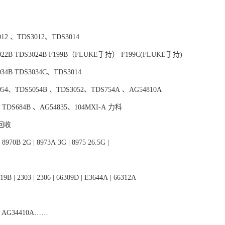
012 、TDS3012、TDS3014
022B TDS3024B F199B（FLUKE手持） F199C(FLUKE手持)
034B TDS3034C、TDS3014
054、TDS5054B 、TDS3052、TDS754A 、AG54810A
4 TDS684B 、AG54835、104MXI-A 力科
回收
 8970B 2G | 8973A 3G | 8975 26.5G |
19B | 2303 | 2306 | 66309D | E3644A | 66312A
、AG34410A……