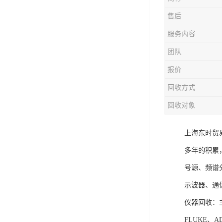
售后
服务内容
团队
报价
回收方式
回收对象
上海东时贸
多年的积累，能
号源、频谱
示波器、通
仪器回收：主
FLUKE