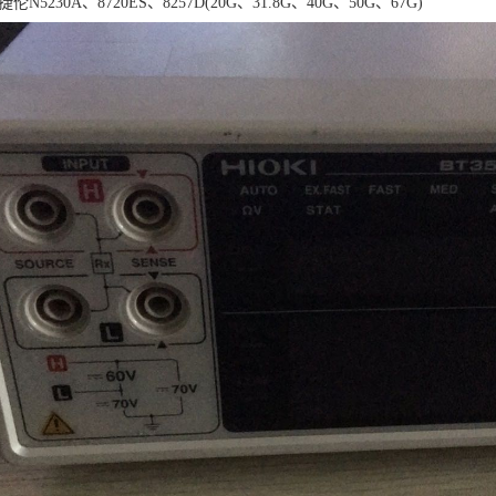
捷伦N5230A、8720ES、8257D(20G、31.8G、40G、50G、67G)