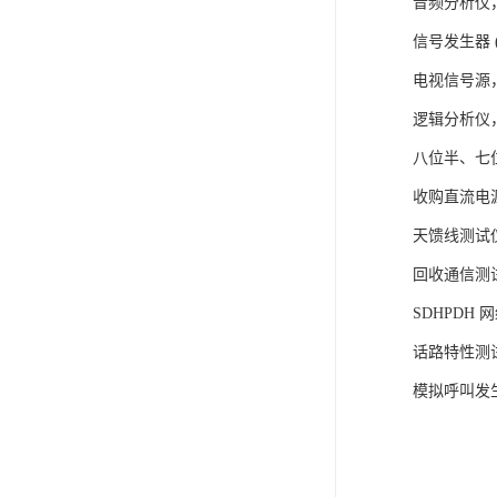
音频分析仪
信号发生器 (Agi
电视信号源
逻辑分析仪
八位半、七位半数
收购直流电
天馈线测试仪 (
回收通信测
SDHPDH 网络
话路特性测试仪 
模拟呼叫发生器