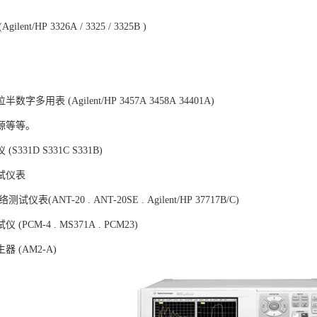
，
lent/HP 3326A / 3325 / 3325B )
，
，
字多用表 (Agilent/HP 3457A 3458A 34401A)
源等等。
S331D S331C S331B)
试仪表
测试仪表(ANT-20 . ANT-20SE . Agilent/HP 37717B/C)
(PCM-4 . MS371A . PCM23)
 (AM2-A)