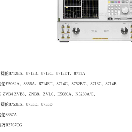
安捷伦8712ES、8712B、8712C、8712ET、8711A
伦E5062A、8356A、8714ET、8714C、8752B/C、8713C、8714B
S ZVB4 ZVB8、ZNB8、ZVL6、E5080A、N5230A/C、
安捷伦8753ES、8753E、8753D
伦8357A
万R3767CG