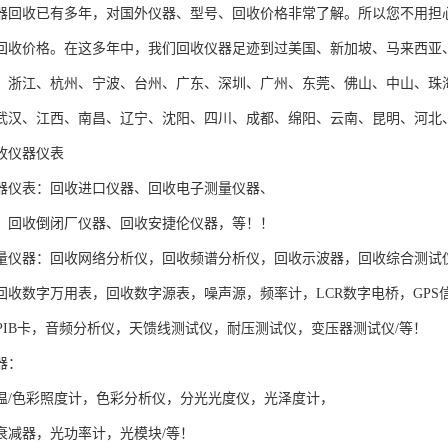
器回收已有多年，对国外仪器、型号、回收价格非常了解。所以您不用担心
回收价格。在这多年中，我们回收仪器足迹到过美国、新加坡、马来西亚
、浙江、杭州、宁波、台州、广东、深圳、广州、东莞、佛山、中山、珠
武汉、江西、南昌、辽宁、沈阳、四川、成都、绵阳、云南、昆明、河北
收仪器仪表
器仪表：回收进口仪器、回收电子测量仪器、
、回收倒闭厂仪器、回收安捷伦仪器，等！！
量仪器：回收网络分析仪，回收频谱分析仪，回收示波器，回收综合测试仪，
回收数字万用表，回收数字源表，噪声源，频率计，LCR数字电桥，GP
GPIB卡，音频分析仪，天馈线测试仪，耐压测试仪，变压器测试仪/等！
器：
温/色彩照度计，色彩分析仪，分光光度仪，光泽度计，
衰减器，光功率计，光模块/等！