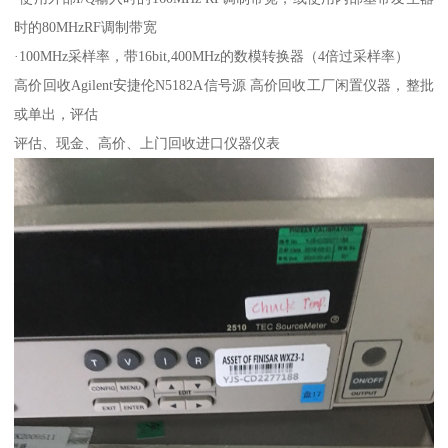
时的80MHzRF调制带宽
·100MHz采样率，带16bit,400MHz的数模转换器（4倍过采样率）
高价回收Agilent安捷伦N5182A信号源 高价回收工厂闲置仪器，整批
或单出，评估
评估、现金、高价、上门回收进口仪器仪表