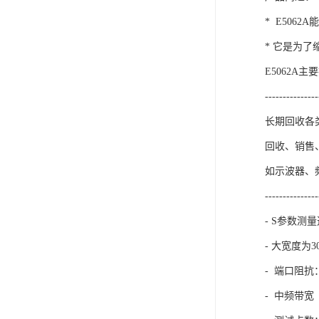
* E50
* 它是为
E5062A
---------------
长期回收各
回收、销售
如示波器、
---------------
- S参数测
- 大宽度为3
- 端口阻抗：
- 中频带宽（