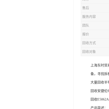
售后
服务内容
团队
报价
回收方式
回收对象
上海东时贸
备，寻找拆
大量回收半
回收安捷伦E
回收E5062A
产品简述：