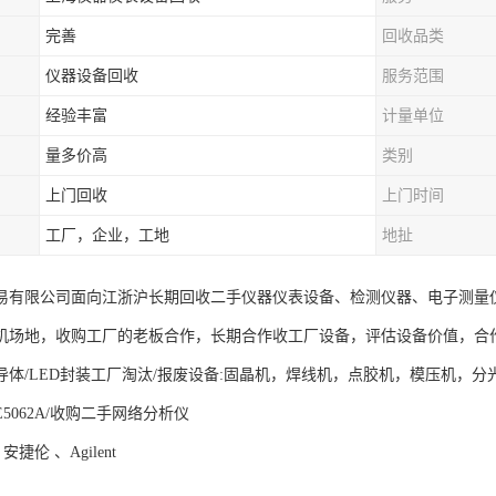
完善
回收品类
仪器设备回收
服务范围
经验丰富
计量单位
量多价高
类别
上门回收
上门时间
工厂，企业，工地
地扯
易有限公司面向江浙沪长期回收二手仪器仪表设备、检测仪器、电子测量仪器。I
机场地，收购工厂的老板合作，长期合作收工厂设备，评估设备价值，合
导体/LED封装工厂淘汰/报废设备:固晶机，焊线机，点胶机，模压机，
5062A/收购二手网络分析仪
 安捷伦 、Agilent