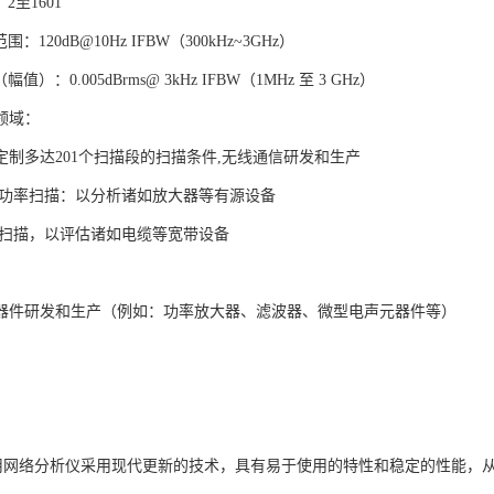
2至1601
：120dB@10Hz IFBW（300kHz~3GHz）
值）：0.005dBrms@ 3kHz IFBW（1MHz 至 3 GHz）
领域：
定制多达201个扫描段的扫描条件,无线通信研发和生产
,功率扫描：以分析诸如放大器等有源设备
数扫描，以评估诸如电缆等宽带设备
器件研发和生产（例如：功率放大器、滤波器、微型电声元器件等）
A 通用网络分析仪采用现代更新的技术，具有易于使用的特性和稳定的性能，从