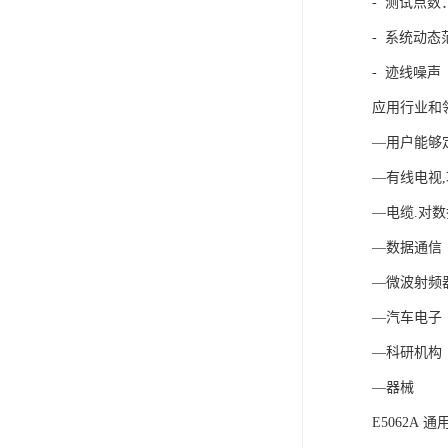
- 测试点数：
- 系统动态范围
- 迹线噪声（幅
应用行业和
—用户能够
—有线电视
—电缆.对
—数据通信
—微波射频
—汽车电子
—科研机构
—器械
E5062