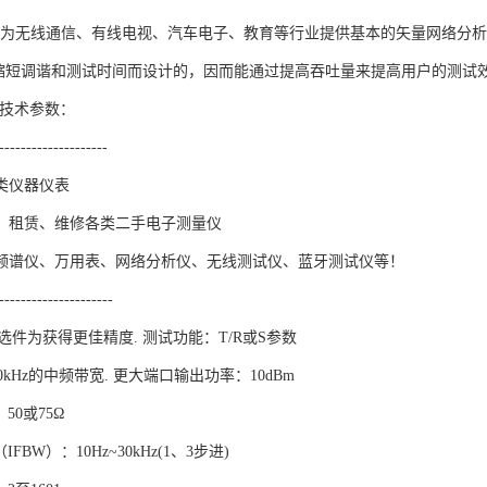
62A能为无线通信、有线电视、汽车电子、教育等行业提供基本的矢量网络分
了缩短调谐和测试时间而设计的，因而能通过提高吞吐量来提高用户的测试
主要技术参数：
--------------------
类仪器仪表
、租赁、维修各类二手电子测量仪
频谱仪、万用表、网络分析仪、无线测试仪、蓝牙测试仪等！
---------------------
量选件为获得更佳精度. 测试功能：T/R或S参数
0kHz的中频带宽. 更大端口输出功率：10dBm
50或75Ω
IFBW）：10Hz~30kHz(1、3步进)