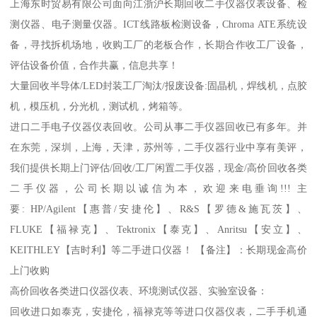
上海东时贸易有限公司面向江浙沪长期回收二手仪器仪表设备、检
测仪器、电子测量仪器。ICT线路板检测设备，Chroma ATE系统设
备，寻找拆机场地，收购工厂的老板合作，长期合作收工厂设备，
评估设备价值，合作共赢，信息共享！
大量回收半导体/LED封装工厂淘汰/报废设备:固晶机，焊线机，点胶
机，模压机，分光机，测试机，烤箱等。
进口二手电子仪器仪表回收。公司从事二手仪器回收已有多年。并
在东莞，深圳，上海，天津，苏州等，二手仪器行业中享有美评，
我们提供长期上门评估/回收/工厂闲置二手仪器，现金/高价回收各类
二手仪器，公司长期以诚信为本，欢迎来电垂询!!! 主
要: HP/Agilent【惠普/安捷伦】、R&S【罗德&施瓦茨】、
FLUKE【福禄克】、Tektronix【泰克】、Anritsu【安立】、
KEITHLEY【吉时利】等二手进口仪器！ 【备注】：长期现金高价
上门收购
高价回收各类进口仪器仪表、环境测试仪器、实验室设备：
回收进口如泰克，安捷伦，福禄克等等进口仪器仪表，二手手机通