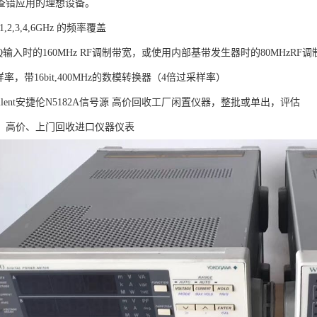
查错应用的理想设备。
至 1,2,3,4,6GHz 的频率覆盖
/Q输入时的160MHz RF调制带宽，或使用内部基带发生器时的80MHzRF
采样率，带16bit,400MHz的数模转换器（4倍过采样率）
ilent安捷伦N5182A信号源 高价回收工厂闲置仪器，整批或单出，评估
、高价、上门回收进口仪器仪表