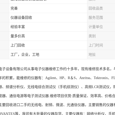
完善
回收品类
仪器设备回收
服务范围
经验丰富
计量单位
量多价高
类别
上门回收
上门时间
工厂，企业，工地
地扯
电子设备有限公司从事电子仪器维修工作约十多年，现有维修技术多名，
积累，能维修的仪器有：Agilent、HP、R＆S、Anritsu、Tektroni
源、频谱分析仪、无线电综合测试仪（手机综测仪）、高频LCR测试仪，
波器、通信电源等电子测试仪器.维修项目优势:质量保证、效率高、价格
要回收进口二手的无线电、射频、微波、光通信仪器，主要销售的仪器有：Agilent
、ADVANTES等，我司有大批量的仪器存货、主要仪器有：网络分析仪、