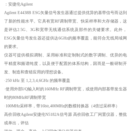
：安捷伦Agilent
Agilent E4438B ESG矢量信号发生器通过提供优异的基带信号而达到
了新的性能水平。它具有宽RF调制带宽、快采样率和大存储器，这
是评估2.5G、3G和宽带无线通信系统及部件的关键要求。此外，
ESG矢量信号发生器还提供达6GHz的频率覆盖，能符合无线局域网
的要求。
仪器可提供模拟调制、采用标准和定制制式的数字调制、优异的电
平精度和频谱纯度，以及便于配置的体系结构，因而是一般研制开
发、制造和查错应用的理想设备。
·250 kHz 至 1,2,3,4,6GHz 的频率覆盖
·使用外部I/Q输入时的160MHz RF调制带宽，或使用内部基带发生器
时的80MHzRF调制带宽
·100MHz采样率，带16bit,400MHz的数模转换器（4倍过采样率）
高价回收Agilent安捷伦N5182A信号源 高价回收工厂闲置仪器，整批
或单出，评估