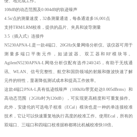
便、地完成工作。
108dB的动态范围及0.004dB的轨迹噪声
4.5s/点的测量速度，32条测量通道，每条通道多16,001点
支持TRM/LRM校准，提供的晶片、夹具和波导测量
3.5（插入式）连接件
N5230APNA-L是一款4端口、20GHz矢量网络分析仪。该仪器可用于
测量多端口平衡元件，如滤波器、双工器和RF模块等。
AgilentN5230APNA-L网络分析仪配有选件240/245，有助于无线通
讯、WLAN、信号完整性、航空和国防领域的射频和微波快速了解
元件的特性，显著降低测试成本和提高工作效率。
这款4端口PNA-L具有低迹线噪声（100kHz带宽处达0.005dBrms）和
高动态范围（2GHz时为120dB），可实现更高精度和可重复操作。
此外，安捷伦的可选电子校准（ECal）模块也是一种的单连接校准
技术，它让可以快速重复地执行高度的校准工作。使用Ecal，所有的
双端口、三端口和四端口校准据称都将比机械校准快10倍。