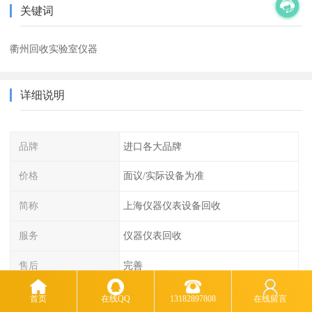
关键词
衢州回收实验室仪器
详细说明
品牌
进口各大品牌
价格
面议/实际设备为准
简称
上海仪器仪表设备回收
服务
仪器仪表回收
售后
完善
回收品类
可再生利用
首页
在线QQ
13182897808
在线留言