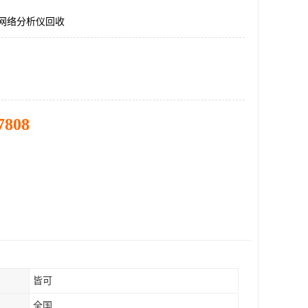
0C网络分析仪回收
7808
皆可
全国