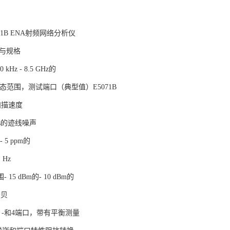
71B ENA射频网络分析仪
要与规格
kHz - 8.5 GHz的
的动态范围，测试端口（典型值）E5071B
点扫描速度
 rms的迹线噪声
- 5 ppm的
 Hz
15 dBm的- 10 dBm的
分贝
，3 -和4端口，带有平衡测量