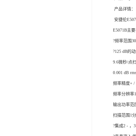
产品详情：
安捷伦E50
E5071B主
?频率范围300 
?125 dB
9.6微秒/
0.001 dB
频率精度+ / 
频率分辨率1
输出功率范围- 
扫描范围1
?集成2 - 