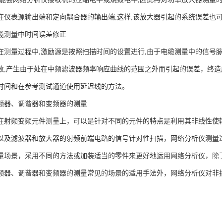
在仪表源输出端和定向耦合器的输出端,这样,该放大器引起的系统误差也
缆测量中时间误差修正
在测量过程中,激励源是按照扫描时间的设置进行,由于电缆测量中的信号
致,产生由于处在中频滤波器频率响应曲线的范围之外而引起的误差，终
时间和在参考测试通道使用延迟线的方法。
频器、调谐器和变频器的测量
在射频变频元件测量上，可以是针对不同的元件的特点是利用其非线性使
以及滤波器和放大器的射频前端电路的信号针对性扫描，网络分析仪测量
量场景，采用不同的方法或加装适当的零件来更好地运用网络分析仪，除
频器、调谐器和变频器的测量常见的场景的适用手法外，网络分析仪对非