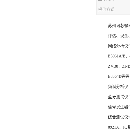
报价方式
苏州讯芯微电
评估、现金
网络分析仪:E5
E5061A/B、
ZVB8、ZNB
E8364B等等
频谱分析仪:N
蓝牙测试仪:MT
信号发生器:N5
综合测试仪:C
8921A、I