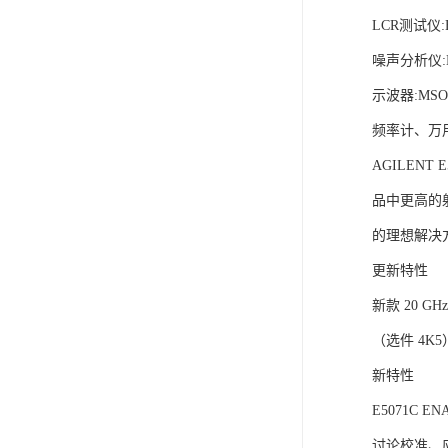
LCR测试仪:E
噪声分析仪:N
示波器:MS
频率计、万
AGILEN
品中更高的
的理想解决
更新特性
新款 20 G
（选件 4K
新特性
E5071C 
讨论校准、