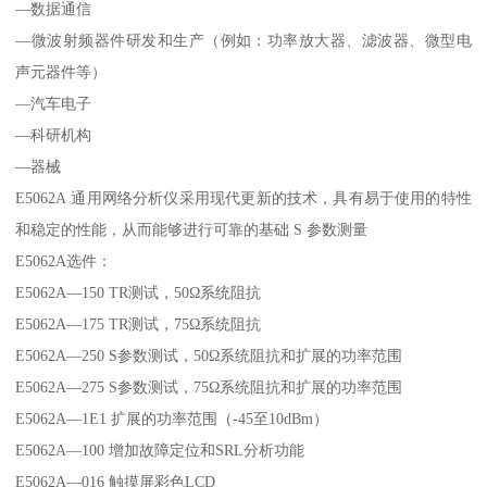
—数据通信
—微波射频器件研发和生产（例如：功率放大器、滤波器、微型电
声元器件等）
—汽车电子
—科研机构
—器械
E5062A 通用网络分析仪采用现代更新的技术，具有易于使用的特性
和稳定的性能，从而能够进行可靠的基础 S 参数测量
E5062A选件：
E5062A—150 TR测试，50Ω系统阻抗
E5062A—175 TR测试，75Ω系统阻抗
E5062A—250 S参数测试，50Ω系统阻抗和扩展的功率范围
E5062A—275 S参数测试，75Ω系统阻抗和扩展的功率范围
E5062A—1E1 扩展的功率范围（-45至10dBm）
E5062A—100 增加故障定位和SRL分析功能
E5062A—016 触摸屏彩色LCD