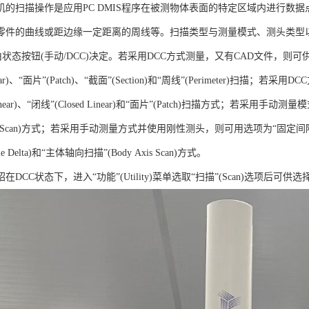
机的扫描操作是应用PC DMIS程序在被测物体表面的特定区域内进行数
零件的曲线或距边缘一定距离的周线等。扫描类型与测量模式、测头类型以
项由状态按钮(手动/DCC)决定。若采用DCC方式测量，又有CAD文件，则可供选用
Linear)、“面片”(Patch)、“截面”(Section)和“周线”(Perimeter
 Linear)、“闭线”(Closed Linear)和“面片”(Patch)扫描方式；若
TP Scan)方式；若采用手动测量方式并使用刚性测头，则可用选项为“固定间隔”(Fixed 
e Delta)和“主体轴向扫描”(Body Axis Scan)方式。
在DCC状态下，进入“功能”(Utility)菜单选取“扫描”(Scan)选项后可