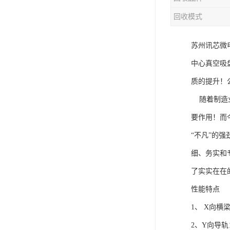
回收模式
苏州讯芯微
中心真空吸
质的提升！
随着制造业
要作用！而
“不凡”的
细、务实和
了实实在在
性能特点
1、 X向
2、Y向导