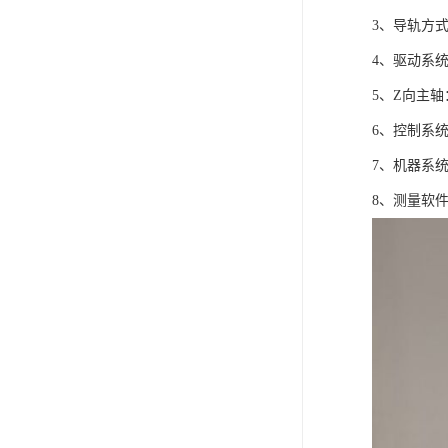
3、导轨方
4、驱动系
5、Z向主
6、控制系
7、机器系
8、测量软