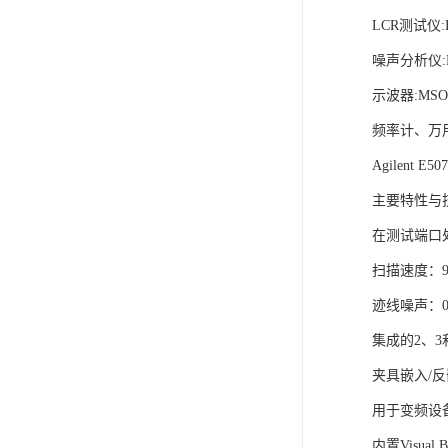
LCR测试仪:E
噪声分析仪:N
示波器:MS
频率计、万
Agilent 
主要特性与
在测试端口处
扫描速度：9
迹线噪声：0.0
集成的2、
夹具嵌入/
用于变频设
内置Visual B