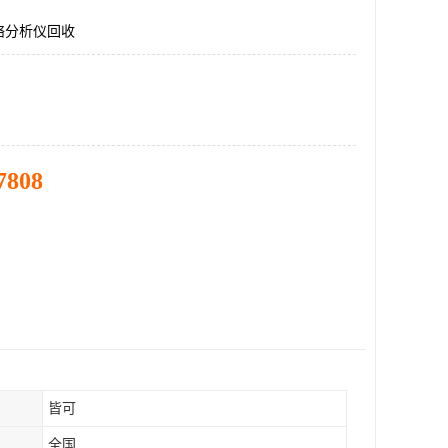
络分析仪回收
7808
皆可
全国