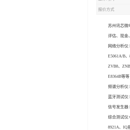
报价方式
苏州讯芯微电
评估、现金
网络分析仪:E5
E5061A/B、
ZVB8、ZNB
E8364B等等
频谱分析仪:N
蓝牙测试仪:MT
信号发生器:N5
综合测试仪:C
8921A、I