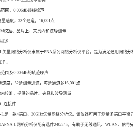
态范围，0.006dB迹线噪声
量速度，32个通道，16,001点
LRM校准、晶片上、夹具内和波导测量
A描述
A-L矢量网络分析仪隶属于PNA系列网络分析仪平台，是为满足通用网络
工作。
态范围及0.004dB的轨迹噪声
测量速度，32条测量通道，每条通道多16,001点
LRM校准，提供的晶片、夹具和波导测量
式）连接件
PNA-L是一款4端口、20GHz矢量网络分析仪。该仪器可用于测量多端口
tN5230APNA-L网络分析仪配有选件240/245，有助于无线通讯、WL