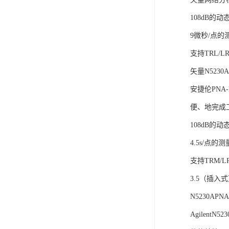
108dB的动
9微秒/点的测
支持TRL/
矢量N5230
安捷伦PN
便、地完成
108dB的动
4.5s/点的
支持TRM/
3.5（插入
N5230A
Agilen