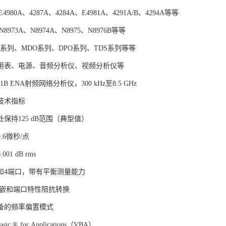
4980A、4287A、4284A、E4981A、4291A/B、4294A等等
8973A、N8974A、N8975、N8976B等等
O系列、MDO系列、DPO系列、TDS系列等等
用表、电源、音频分析仪、视频分析仪等
E5071B ENA射频网络分析仪，300 kHz至8.5 GHz
技术指标
保持125 dB范围（典型值）
.6微秒/点
01 dB rms
3和4端口，带有平衡测量能力
反嵌和端口特性阻抗转换
备的频率偏置模式
asic ® for Applications（VBA）