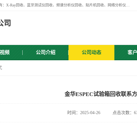
苏州讯芯微电子设备有限公司是一家做资源回收类企业，主要回收类目有：X-Ray回收、蓝牙测试仪回收、频谱分析仪回收、贴片机回收、网络分析仪回收、信号发生器回收等，从企业单位的需求出发，试通过本网络平台的建立有效整合物资市场，使可再生资源获得合理的流通和科学的再利用。
公司
视频
公司介绍
公司动态
客
式
金华ESPEC试验箱回收联系
时间：2025-04-26
点击次数：63