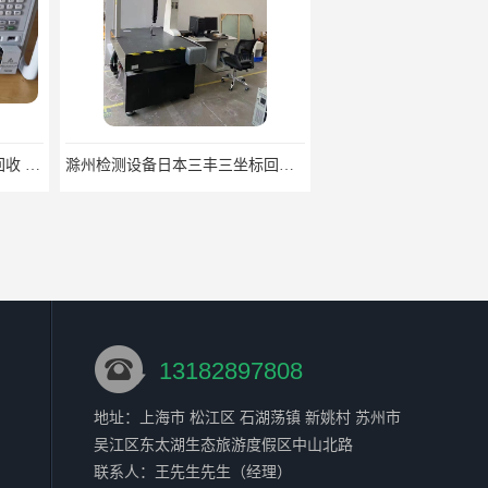
滁州检测设备日本三丰三坐标回收 大量回收三坐标
江门检测设备思瑞三坐标回收 大量回收三坐标
13182897808
地址：上海市 松江区 石湖荡镇 新姚村 苏州市
吴江区东太湖生态旅游度假区中山北路
池州检测设备回收国产二手三坐标 大量回收三坐标
江苏检测设备意大利三坐标回收信誉保证 大量回收三坐标
联系人：王先生
先生
（经理）