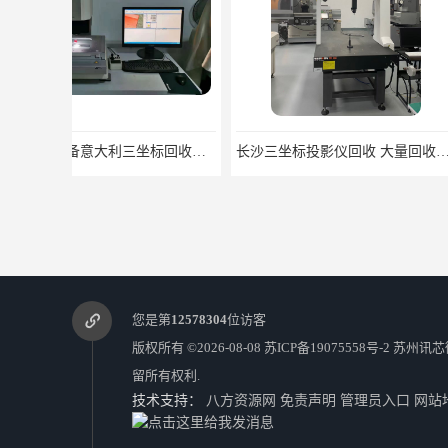
长沙三坐标投影仪回收 大量回收三坐标
您是第
12578304
位访客
版权所有 ©2026-08-08
苏ICP备19075558号-2
苏州讯芯
留所有权利.
技术支持：
八方资源网
免责声明
管理员入口
网站
滁州检测设备海迅达三坐标回收 大量回收三坐标